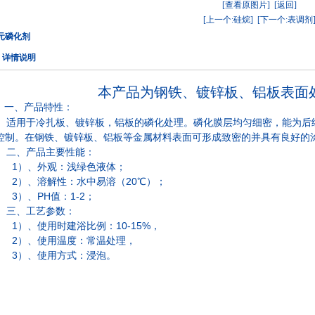
[查看原图片]
[返回]
[上一个:硅烷]
[下一个:表调剂
元磷化剂
详情说明
本产品为钢铁、镀锌板、铝板表面
1
2
3
4
一、产品特性
：
适用于冷扎板、镀锌板，铝板的磷化处理。磷化膜层均匀细密，能为后
控制。在钢铁、镀锌板、铝板等金属材料表面可形成致密的并具有良好的
二、产品主要性能：
1
）、外观：浅绿色液体；
2
）、溶解性：水中易溶（20℃）；
3
）、PH值：1-2；
三、工艺参数：
1
）、使用时建浴比例：10-15%，
2
）、使用温度：常温处理，
3
）、使用方式：浸泡。